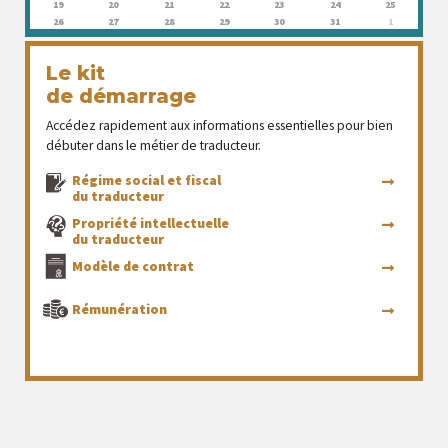
19
20
21
22
23
24
25
26
27
28
29
30
31
1
Le kit
de démarrage
Accédez rapidement aux informations essentielles pour bien
débuter dans le métier de traducteur.
Régime social et fiscal
du traducteur
Propriété intellectuelle
du traducteur
Modèle de contrat
Rémunération