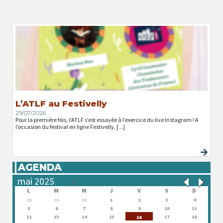
L’ATLF au Festivelly
29/07/2026
Pour la première fois, l’ATLF s’est essayée à l’exercice du live Instagram ! A
l’occasion du festival en ligne Festivelly, [...]
AGENDA
L
M
M
J
V
S
D
28
29
30
1
2
3
4
5
6
7
8
9
10
11
12
13
14
15
17
18
16