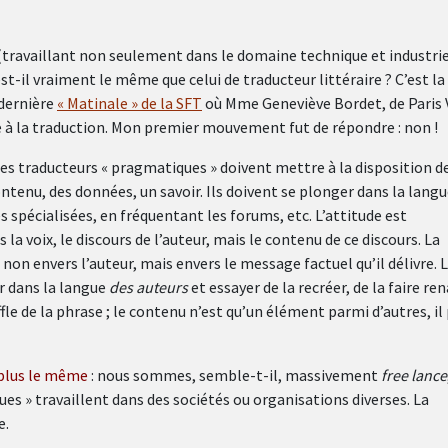
(travaillant non seulement dans le domaine technique et industri
t-il vraiment le même que celui de traducteur littéraire ? C’est la
 dernière
« Matinale » de la SFT
où Mme Geneviève Bordet, de Paris V
 à la traduction. Mon premier mouvement fut de répondre : non !
Les traducteurs « pragmatiques » doivent mettre à la disposition d
ntenu, des données, un savoir. Ils doivent se plonger dans la lang
es spécialisées, en fréquentant les forums, etc. L’attitude est
 la voix, le discours de l’auteur, mais le contenu de ce discours. La
non envers l’auteur, mais envers le message factuel qu’il délivre. 
er dans la langue
des auteurs
et essayer de la recréer, de la faire ren
ffle de la phrase ; le contenu n’est qu’un élément parmi d’autres, il
 plus le même
: nous sommes, semble-t-il, massivement
free lance
es » travaillent dans des sociétés ou organisations diverses. La
e.