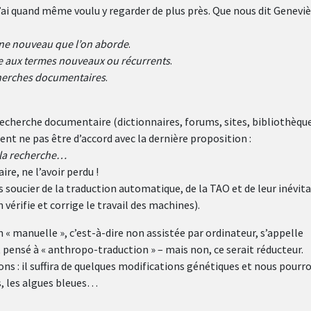
 j’ai quand même voulu y regarder de plus près. Que nous dit Genevi
aine nouveau que l’on aborde
.
ère aux termes nouveaux ou récurrents
.
echerches documentaires
.
echerche documentaire (dictionnaires, forums, sites, bibliothèqu
nt ne pas être d’accord avec la dernière proposition :
e la recherche…
re, ne l’avoir perdu !
soucier de la traduction automatique, de la TAO et de leur inévit
vérifie et corrige le travail des machines).
 « manuelle », c’est-à-dire non assistée par ordinateur, s’appelle
t pensé à « anthropo-traduction » – mais non, ce serait réducteur.
ons : il suffira de quelques modifications génétiques et nous pourr
s, les algues bleues…