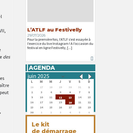
el
L’ATLF au Festivelly
II,
29/07/2026
Pour la première fois, l’ATLF s’est essayée à
l’exercice du live Instagram ! A l’occasion du
festival en ligne Festivelly, [...]
e
ue
des
AGENDA
Les
L
M
M
J
V
S
D
aître
26
27
28
29
30
31
1
 peut
2
3
4
5
6
7
8
9
10
11
14
15
12
13
16
17
18
19
21
22
20
23
24
25
26
27
28
29
,
30
1
2
3
4
5
6
Le kit
de démarrage