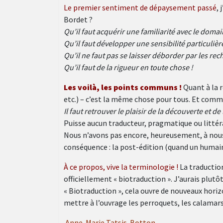
Le premier sentiment de dépaysement passé
,
Bordet ?
Qu’il faut acquérir une familiarité avec le dom
Qu’il faut développer une sensibilité particuli
Qu’il ne faut pas se laisser déborder par les r
Qu’il faut de la rigueur en toute chose !
Les voilà, les points communs !
Quant à la r
etc.) – c’est la même chose pour tous. Et comme
Il faut retrouver le plaisir de la découverte et d
Puisse aucun traducteur, pragmatique ou littérai
Nous n’avons pas encore, heureusement, à nous 
conséquence : la post-édition (quand un humain 
À ce propos, vive la terminologie !
La traduction
officiellement « biotraduction ». J’aurais plutô
« Biotraduction », cela ouvre de nouveaux horiz
mettre à l’ouvrage les perroquets, les calamar
Anne-Marie Tatsis-Botton