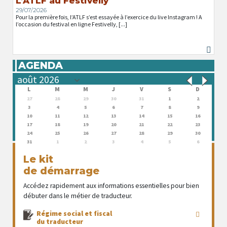
L’ATLF au Festivelly
29/07/2026
Pour la première fois, l’ATLF s’est essayée à l’exercice du live Instagram ! A
l’occasion du festival en ligne Festivelly, [...]
AGENDA
L
M
M
J
V
S
D
27
28
29
30
31
1
2
3
4
5
6
7
8
9
10
11
12
13
14
15
16
17
18
19
20
21
22
23
24
25
26
27
28
29
30
31
1
2
3
4
5
6
Le kit
de démarrage
Accédez rapidement aux informations essentielles pour bien
débuter dans le métier de traducteur.
Régime social et fiscal
du traducteur