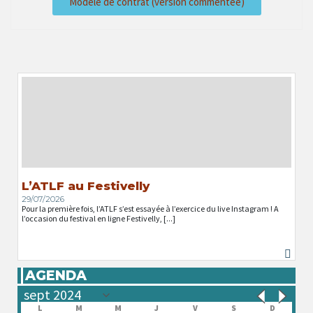
Modèle de contrat (version commentée)
L’ATLF au Festivelly
29/07/2026
Pour la première fois, l’ATLF s’est essayée à l’exercice du live Instagram ! A
l’occasion du festival en ligne Festivelly, [...]
AGENDA
L
M
M
J
V
S
D