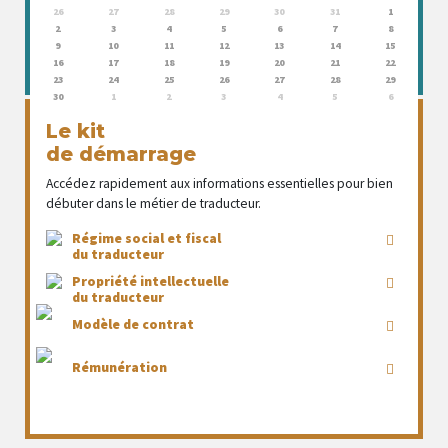
26
27
28
29
30
31
1
2
3
4
5
6
7
8
9
10
11
12
13
14
15
16
17
18
19
20
21
22
23
24
25
26
27
28
29
30
1
2
3
4
5
6
Le kit
de démarrage
Accédez rapidement aux informations essentielles pour bien
débuter dans le métier de traducteur.
Régime social et fiscal
du traducteur
Propriété intellectuelle
du traducteur
Modèle de contrat
Rémunération