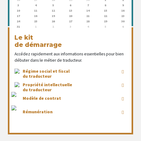
3
4
5
6
7
8
9
10
11
12
13
14
15
16
17
18
19
20
21
22
23
24
25
26
27
28
29
30
31
1
2
3
4
5
6
Le kit
de démarrage
Accédez rapidement aux informations essentielles pour bien
débuter dans le métier de traducteur.
Régime social et fiscal
du traducteur
Propriété intellectuelle
du traducteur
Modèle de contrat
Rémunération