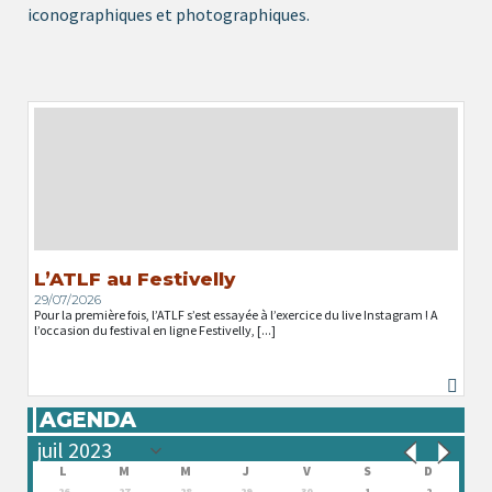
iconographiques et photographiques.
L’ATLF au Festivelly
29/07/2026
Pour la première fois, l’ATLF s’est essayée à l’exercice du live Instagram ! A
l’occasion du festival en ligne Festivelly, [...]
AGENDA
L
M
M
J
V
S
D
26
27
28
29
30
1
2