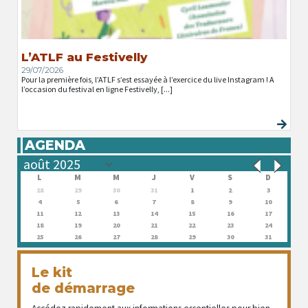
L’ATLF au Festivelly
29/07/2026
Pour la première fois, l’ATLF s’est essayée à l’exercice du live Instagram ! A
l’occasion du festival en ligne Festivelly, [...]
AGENDA
L
M
M
J
V
S
D
28
29
30
31
1
2
3
4
5
6
7
8
9
10
11
12
13
14
15
16
17
18
19
20
21
22
23
24
25
26
27
28
29
30
31
Le kit
de démarrage