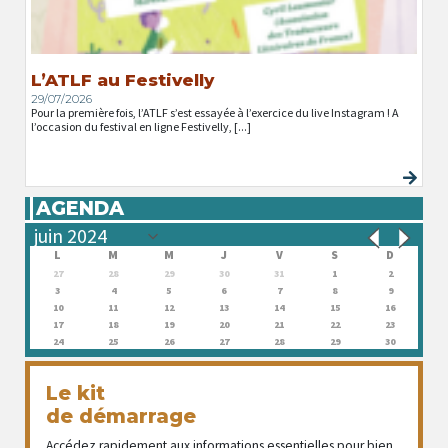
L’ATLF au Festivelly
29/07/2026
Pour la première fois, l’ATLF s’est essayée à l’exercice du live Instagram ! A
l’occasion du festival en ligne Festivelly, [...]
AGENDA
L
M
M
J
V
S
D
27
28
29
30
31
1
2
3
4
5
6
7
8
9
10
11
12
13
14
15
16
17
18
19
20
21
22
23
24
25
26
27
28
29
30
Le kit
de démarrage
Accédez rapidement aux informations essentielles pour bien