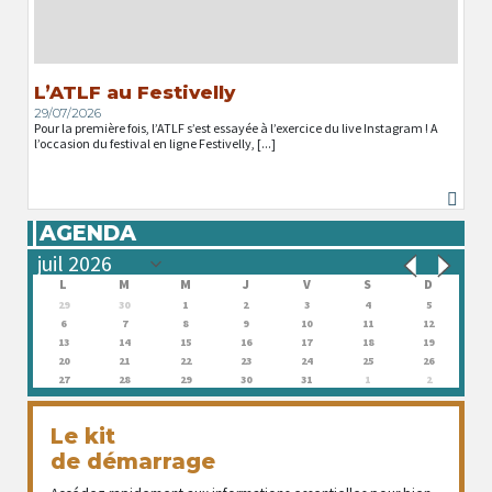
L’ATLF au Festivelly
29/07/2026
Pour la première fois, l’ATLF s’est essayée à l’exercice du live Instagram ! A
l’occasion du festival en ligne Festivelly, [...]
AGENDA
L
M
M
J
V
S
D
29
30
1
2
3
4
5
6
7
8
9
10
11
12
13
14
15
16
17
18
19
20
21
22
23
24
25
26
27
28
29
30
31
1
2
Le kit
de démarrage