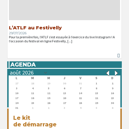
L’ATLF au Festivelly
29/07/2026
Pour la première fois, l’ATLF s’est essayée à l’exercice du live Instagram ! A
l’occasion du festival en ligne Festivelly, [...]
AGENDA
L
M
M
J
V
S
D
27
28
29
30
31
1
2
3
4
5
6
7
8
9
10
11
12
13
14
15
16
17
18
19
20
21
22
23
24
25
26
27
28
29
30
31
1
2
3
4
5
6
Le kit
de démarrage