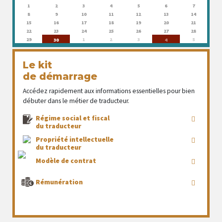
1
2
3
4
5
6
7
8
9
10
11
12
13
14
15
16
17
18
19
20
21
22
23
24
25
26
27
28
29
1
2
3
5
30
4
Le kit
de démarrage
Accédez rapidement aux informations essentielles pour bien
débuter dans le métier de traducteur.
Régime social et fiscal
du traducteur
Propriété intellectuelle
du traducteur
Modèle de contrat
Rémunération