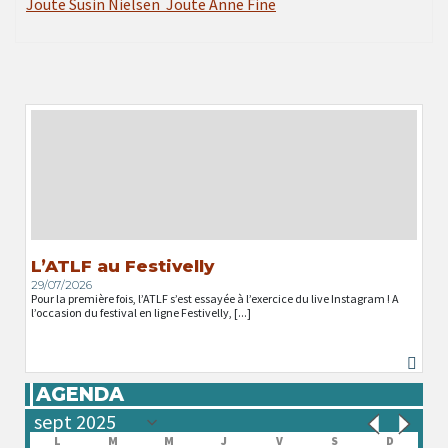
Joute Susin Nielsen
Joute Anne Fine
L’ATLF au Festivelly
29/07/2026
Pour la première fois, l’ATLF s’est essayée à l’exercice du live Instagram ! A
l’occasion du festival en ligne Festivelly, [...]
AGENDA
L
M
M
J
V
S
D