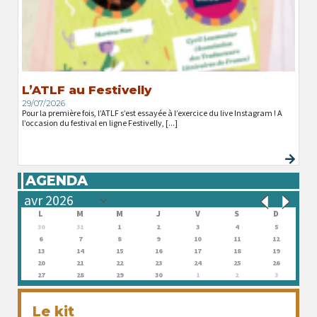
L’ATLF au Festivelly
29/07/2026
Pour la première fois, l’ATLF s’est essayée à l’exercice du live Instagram ! A
l’occasion du festival en ligne Festivelly, [...]
AGENDA
L
M
M
J
V
S
D
30
31
1
2
3
4
5
6
7
8
9
10
11
12
13
14
15
16
17
18
19
20
21
22
23
24
25
26
27
28
29
30
1
2
3
Le kit