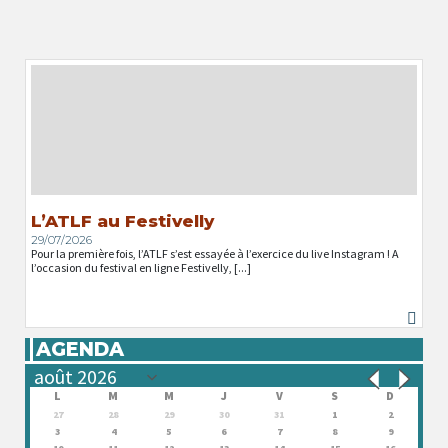
L’ATLF au Festivelly
29/07/2026
Pour la première fois, l’ATLF s’est essayée à l’exercice du live Instagram ! A
l’occasion du festival en ligne Festivelly, [...]
AGENDA
L
M
M
J
V
S
D
27
28
29
30
31
1
2
3
4
5
6
7
8
9