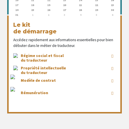
10
11
12
13
14
15
16
17
18
19
20
21
22
23
24
25
26
27
28
29
30
31
1
2
3
4
5
6
Le kit
de démarrage
Accédez rapidement aux informations essentielles pour bien
débuter dans le métier de traducteur.
Régime social et fiscal
du traducteur
Propriété intellectuelle
du traducteur
Modèle de contrat
Rémunération