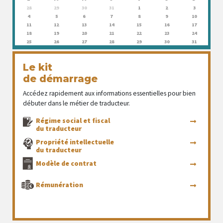
28
29
30
31
1
2
3
4
5
6
7
8
9
10
11
12
13
14
15
16
17
18
19
20
21
22
23
24
25
26
27
28
29
30
31
Le kit
de démarrage
Accédez rapidement aux informations essentielles pour bien
débuter dans le métier de traducteur.
Régime social et fiscal
du traducteur
Propriété intellectuelle
du traducteur
Modèle de contrat
Rémunération