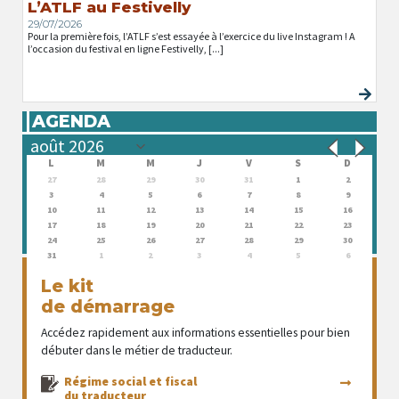
L’ATLF au Festivelly
29/07/2026
Pour la première fois, l’ATLF s’est essayée à l’exercice du live Instagram ! A
l’occasion du festival en ligne Festivelly, [...]
AGENDA
L
M
M
J
V
S
D
27
28
29
30
31
1
2
3
4
5
6
7
8
9
10
11
12
13
14
15
16
17
18
19
20
21
22
23
24
25
26
27
28
29
30
31
1
2
3
4
5
6
Le kit
de démarrage
Accédez rapidement aux informations essentielles pour bien
débuter dans le métier de traducteur.
Régime social et fiscal
du traducteur