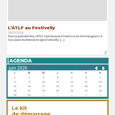
L’ATLF au Festivelly
29/07/2026
Pour la première fois, l’ATLF s’est essayée à l’exercice du live Instagram ! A
l’occasion du festival en ligne Festivelly, [...]
AGENDA
L
M
M
J
V
S
D
1
2
3
4
5
6
7
8
9
10
11
12
13
14
15
16
17
18
19
20
21
22
23
24
25
26
27
28
29
30
1
2
3
4
5
Le kit
de démarrage