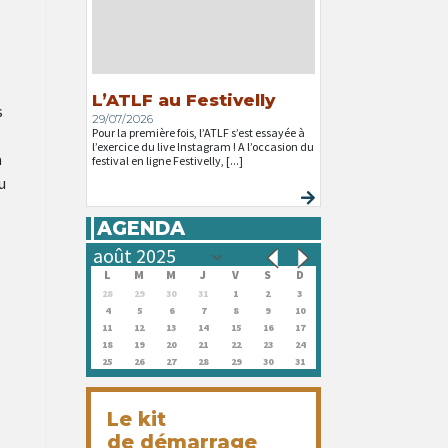
L’ATLF au Festivelly
s
29/07/2026
Pour la première fois, l’ATLF s’est essayée à
l’exercice du live Instagram ! A l’occasion du
a
festival en ligne Festivelly, [...]
u
AGENDA
L
M
M
J
V
S
D
28
29
30
31
1
2
3
4
5
6
7
8
9
10
11
12
13
14
15
16
17
18
19
20
21
22
23
24
25
26
27
28
29
30
31
Le kit
de démarrage