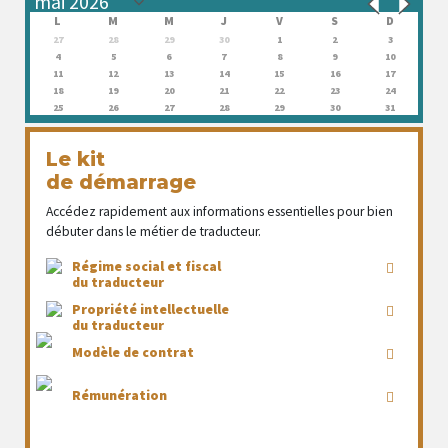
L
M
M
J
V
S
D
27
28
29
30
1
2
3
4
5
6
7
8
9
10
11
12
13
14
15
16
17
18
19
20
21
22
23
24
25
26
27
28
29
30
31
Le kit
de démarrage
Accédez rapidement aux informations essentielles pour bien
débuter dans le métier de traducteur.
Régime social et fiscal
du traducteur
Propriété intellectuelle
du traducteur
Modèle de contrat
Rémunération