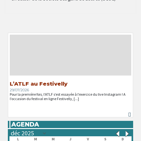
L’ATLF au Festivelly
29/07/2026
Pour la première fois, l’ATLF s’est essayée à l’exercice du live Instagram ! A
l’occasion du festival en ligne Festivelly, [...]
AGENDA
L
M
M
J
V
S
D