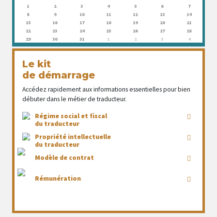
1
2
3
4
5
6
7
8
9
10
11
12
13
14
15
16
17
18
19
20
21
22
23
24
25
26
27
28
29
30
31
1
2
3
4
Le kit
de démarrage
Accédez rapidement aux informations essentielles pour bien
débuter dans le métier de traducteur.
Régime social et fiscal
du traducteur
Propriété intellectuelle
du traducteur
Modèle de contrat
Rémunération