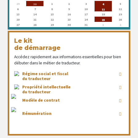
29
1
2
3
5
30
4
6
7
8
9
10
12
11
13
14
15
16
17
18
19
20
21
22
23
24
26
25
27
28
29
30
31
1
2
Le kit
de démarrage
Accédez rapidement aux informations essentielles pour bien
débuter dans le métier de traducteur.
Régime social et fiscal
du traducteur
Propriété intellectuelle
du traducteur
Modèle de contrat
Rémunération