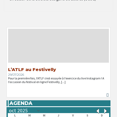
L’ATLF au Festivelly
29/07/2026
Pour la première fois, l’ATLF s’est essayée à l’exercice du live Instagram ! A
l’occasion du festival en ligne Festivelly, [...]
AGENDA
L
M
M
J
V
S
D