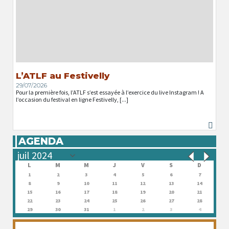
L’ATLF au Festivelly
29/07/2026
Pour la première fois, l’ATLF s’est essayée à l’exercice du live Instagram ! A
l’occasion du festival en ligne Festivelly, [...]
AGENDA
L
M
M
J
V
S
D
1
2
3
4
5
6
7
8
9
10
11
12
13
14
15
16
17
18
19
20
21
22
23
24
25
26
27
28
29
30
31
1
2
3
4