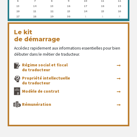
6
7
8
9
10
11
12
13
14
15
16
17
18
19
20
21
22
23
24
25
26
27
28
29
30
1
2
3
Le kit
de démarrage
Accédez rapidement aux informations essentielles pour bien
débuter dans le métier de traducteur.
Régime social et fiscal
du traducteur
Propriété intellectuelle
du traducteur
Modèle de contrat
Rémunération