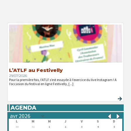
L’ATLF au Festivelly
29/07/2026
Pour la première fois, l’ATLF s’est essayée à l’exercice du live Instagram ! A
l’occasion du festival en ligne Festivelly, [...]
AGENDA
L
M
M
J
V
S
D
30
31
1
2
3
4
5