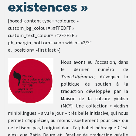
existences »
[boxed_content type= »coloured »
custom_bg_colour= »#FFEDFF »
custom_text_colour= »#2E2E2E »
pb_margin_bottom= »no » width= »2/3″
el_position= »first last »]
Nous avons eu l’occasion, dans
le dernier numéro de
TransLittérature
, d’évoquer la
politique de soutien à la
traduction développée par la
Maison de la culture yiddish
(MCY). Une collection « yiddish
minibilingues » a vu le jour – très belle initiative, qui nous
permet d’apprécier, au moins visuellement pour ceux qui
ne le lisent pas, l’original dans l’alphabet hébraïque. C’est
ainsi que Batia Baum et l’atelier de traduction qu’elle