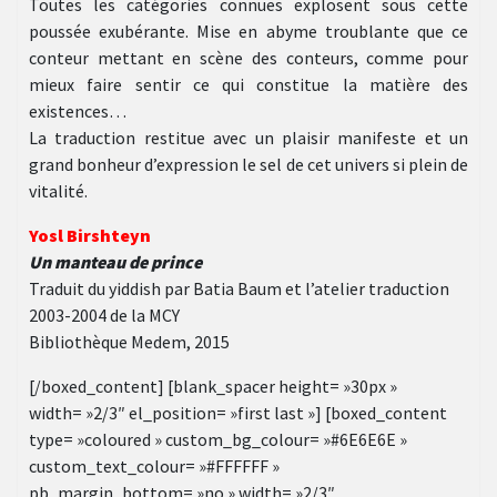
Toutes les catégories connues explosent sous cette
poussée exubérante. Mise en abyme troublante que ce
conteur mettant en scène des conteurs, comme pour
mieux faire sentir ce qui constitue la matière des
existences…
La traduction restitue avec un plaisir manifeste et un
grand bonheur d’expression le sel de cet univers si plein de
vitalité.
Yosl Birshteyn
Un manteau de prince
Traduit du yiddish par Batia Baum et l’atelier traduction
2003-2004 de la MCY
Bibliothèque Medem, 2015
[/boxed_content] [blank_spacer height= »30px »
width= »2/3″ el_position= »first last »] [boxed_content
type= »coloured » custom_bg_colour= »#6E6E6E »
custom_text_colour= »#FFFFFF »
pb_margin_bottom= »no » width= »2/3″