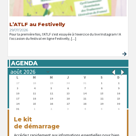
L’ATLF au Festivelly
29/07/2026
Pour la première fois, l’ATLF s’est essayée à l’exercice du live Instagram ! A
l’occasion du festival en ligne Festivelly, [...]
AGENDA
L
M
M
J
V
S
D
27
28
29
30
31
1
2
3
4
5
6
7
8
9
10
11
12
13
14
15
16
17
18
19
20
21
22
23
24
25
26
27
28
29
30
31
1
2
3
4
5
6
Le kit
de démarrage
Accédez rapidement aux informations essentielles pour bien