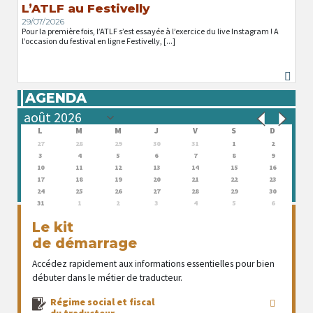
L’ATLF au Festivelly
29/07/2026
Pour la première fois, l’ATLF s’est essayée à l’exercice du live Instagram ! A
l’occasion du festival en ligne Festivelly, [...]
AGENDA
L
M
M
J
V
S
D
27
28
29
30
31
1
2
3
4
5
6
7
8
9
10
11
12
13
14
15
16
17
18
19
20
21
22
23
24
25
26
27
28
29
30
31
1
2
3
4
5
6
Le kit
de démarrage
Accédez rapidement aux informations essentielles pour bien
débuter dans le métier de traducteur.
Régime social et fiscal
du traducteur