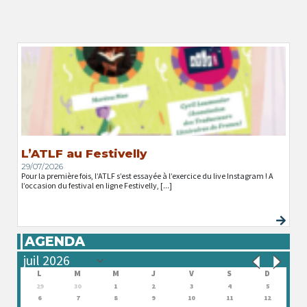
L’ATLF au Festivelly
29/07/2026
Pour la première fois, l’ATLF s’est essayée à l’exercice du live Instagram ! A
l’occasion du festival en ligne Festivelly, [...]
AGENDA
L
M
M
J
V
S
D
29
30
1
2
3
4
5
6
7
8
9
10
11
12