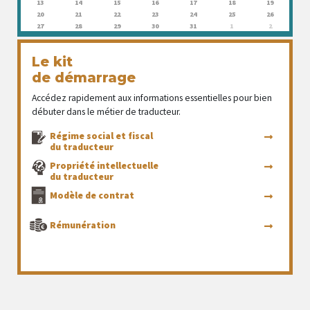
13
14
15
16
17
18
19
20
21
22
23
24
25
26
27
28
29
30
31
1
2
Le kit
de démarrage
Accédez rapidement aux informations essentielles pour bien
débuter dans le métier de traducteur.
Régime social et fiscal
du traducteur
Propriété intellectuelle
du traducteur
Modèle de contrat
Rémunération