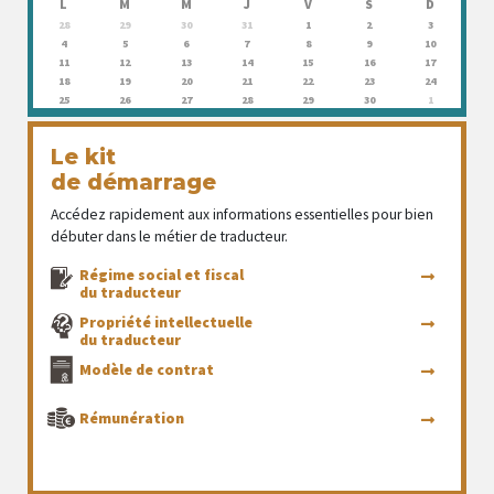
L
M
M
J
V
S
D
28
29
30
31
1
2
3
4
5
6
7
8
9
10
11
12
13
14
15
16
17
18
19
20
21
22
23
24
25
26
27
28
29
30
1
Le kit
de démarrage
Accédez rapidement aux informations essentielles pour bien
débuter dans le métier de traducteur.
Régime social et fiscal
du traducteur
Propriété intellectuelle
du traducteur
Modèle de contrat
Rémunération