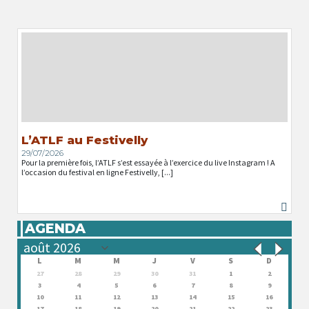
L’ATLF au Festivelly
29/07/2026
Pour la première fois, l’ATLF s’est essayée à l’exercice du live Instagram ! A
l’occasion du festival en ligne Festivelly, [...]
AGENDA
L
M
M
J
V
S
D
27
28
29
30
31
1
2
3
4
5
6
7
8
9
10
11
12
13
14
15
16
17
18
19
20
21
22
23