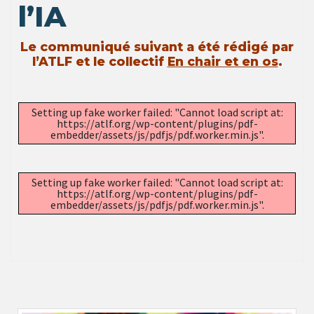
l’IA
Le communiqué suivant a été rédigé par
l’ATLF et le collectif
En chair et en os
.
Setting up fake worker failed: "Cannot load script at:
https://atlf.org/wp-content/plugins/pdf-
embedder/assets/js/pdfjs/pdf.worker.min.js".
Setting up fake worker failed: "Cannot load script at:
https://atlf.org/wp-content/plugins/pdf-
embedder/assets/js/pdfjs/pdf.worker.min.js".