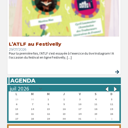
L’ATLF au Festivelly
29/07/2026
Pour la première fois, l’ATLF s’est essayée à l’exercice du live Instagram ! A
l’occasion du festival en ligne Festivelly, [...]
AGENDA
L
M
M
J
V
S
D
29
30
1
2
3
4
5
6
7
8
9
10
11
12
13
14
15
16
17
18
19
20
21
22
23
24
25
26
27
28
29
30
31
1
2