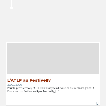
L’ATLF au Festivelly
29/07/2026
Pour la première fois, l’ATLF s’est essayée à l’exercice du live Instagram ! A
l’occasion du festival en ligne Festivelly, [...]