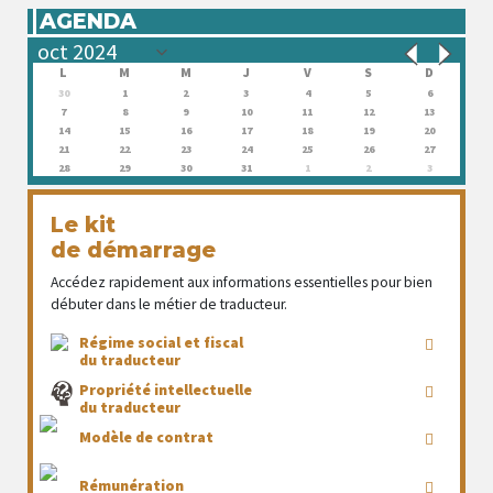
AGENDA
L
M
M
J
V
S
D
30
1
2
3
4
5
6
7
8
9
10
11
12
13
14
15
16
17
18
19
20
21
22
23
24
25
26
27
28
29
30
31
1
2
3
Le kit
de démarrage
Accédez rapidement aux informations essentielles pour bien
débuter dans le métier de traducteur.
Régime social et fiscal
du traducteur
Propriété intellectuelle
du traducteur
Modèle de contrat
Rémunération