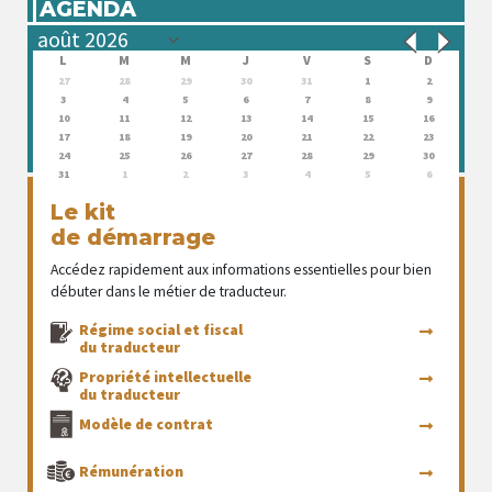
AGENDA
L
M
M
J
V
S
D
27
28
29
30
31
1
2
3
4
5
6
7
8
9
10
11
12
13
14
15
16
17
18
19
20
21
22
23
24
25
26
27
28
29
30
31
1
2
3
4
5
6
Le kit
de démarrage
Accédez rapidement aux informations essentielles pour bien
débuter dans le métier de traducteur.
Régime social et fiscal
du traducteur
Propriété intellectuelle
du traducteur
Modèle de contrat
Rémunération