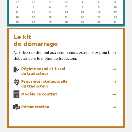
27
28
29
30
1
2
3
4
5
6
7
8
9
10
11
12
13
14
15
16
17
18
19
20
21
22
23
24
25
26
27
28
29
30
31
Le kit
de démarrage
Accédez rapidement aux informations essentielles pour bien
débuter dans le métier de traducteur.
Régime social et fiscal
du traducteur
Propriété intellectuelle
du traducteur
Modèle de contrat
Rémunération