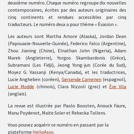
deuxième numéro. Chaque numéro regroupe dix nouvelles
contemporaines, écrites par des auteurs originaires des
cinq continents et rendues accessibles par cinq
traducteurs. Le numéro deux a pour thème « Évasion ».
Les auteurs sont Martha Amore (Alaska), Jordan Dean
(Papouasie-Nouvelle-Guinée), Federico Falco (Argentine),
Zhou Jianing (Chine), Elnathan John (Nigeria), Adam
Marek (Angleterre), Yorgos Skambardonis (Grèce),
Subramani (Les Fidji), Jeong Yong-jun (Corée du Sud),
Moyez G. Vassanji (Kenya/Canada), et les traductrices,
Lucie Angheben (coréen),
Gersende Camenen
(espagnol),
Lucie Modde
(chinois), Clara Nizzoli (grec) et
Ève Vila
(anglais).
La revue est illustrée par Paolo Boosten, Anouck Faure,
Manu Poydenot, Maite Soler et Rebecka Tollens.
Vous pouvez acquérir ce numéro en passant par la
plateforme
HelloAsso
.