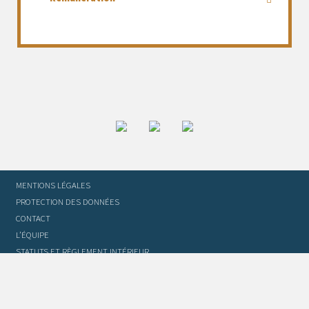
MENTIONS LÉGALES
PROTECTION DES DONNÉES
CONTACT
L’ÉQUIPE
STATUTS ET RÈGLEMENT INTÉRIEUR
FOIRE AUX QUESTIONS
GLOSSAIRE DU TRADUCTEUR
FLASH INFO