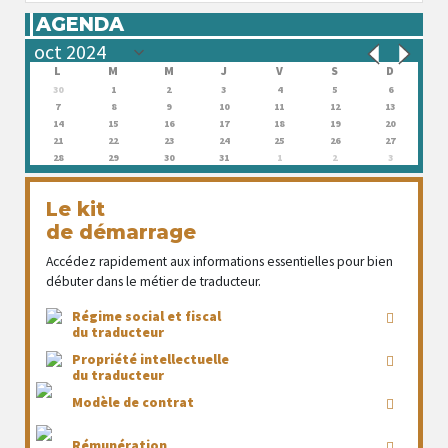
AGENDA
L
M
M
J
V
S
D
30
1
2
3
4
5
6
7
8
9
10
11
12
13
14
15
16
17
18
19
20
21
22
23
24
25
26
27
28
29
30
31
1
2
3
Le kit
de démarrage
Accédez rapidement aux informations essentielles pour bien
débuter dans le métier de traducteur.
Régime social et fiscal
du traducteur
Propriété intellectuelle
du traducteur
Modèle de contrat
Rémunération