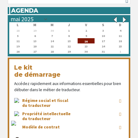
AGENDA
L
M
M
J
V
S
D
28
29
30
1
2
3
4
5
6
7
8
9
10
11
12
13
14
15
17
18
16
19
20
21
22
23
24
25
26
27
28
29
30
31
1
Le kit
de démarrage
Accédez rapidement aux informations essentielles pour bien
débuter dans le métier de traducteur.
Régime social et fiscal
du traducteur
Propriété intellectuelle
du traducteur
Modèle de contrat