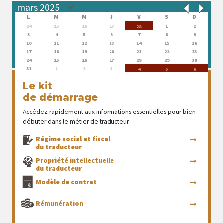
L
M
M
J
V
S
D
24
25
26
27
1
2
28
3
4
5
6
7
8
9
10
11
12
13
14
15
16
17
18
19
20
21
22
23
24
25
26
27
28
29
30
31
1
2
3
4
5
6
Le kit
de démarrage
Accédez rapidement aux informations essentielles pour bien
débuter dans le métier de traducteur.
Régime social et fiscal
du traducteur
Propriété intellectuelle
du traducteur
Modèle de contrat
Rémunération