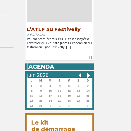
L’ATLF au Festivelly
29/07/2026
Pour la première fois, l’ATLF s’est essayée à
l’exercice du live Instagram ! A l’occasion du
festival en ligne Festivelly, [...]
AGENDA
L
M
M
J
V
S
D
1
2
3
4
5
6
7
8
9
10
11
12
13
14
15
16
17
18
19
20
21
22
23
24
25
26
27
28
29
30
1
2
3
4
5
Le kit
de démarrage