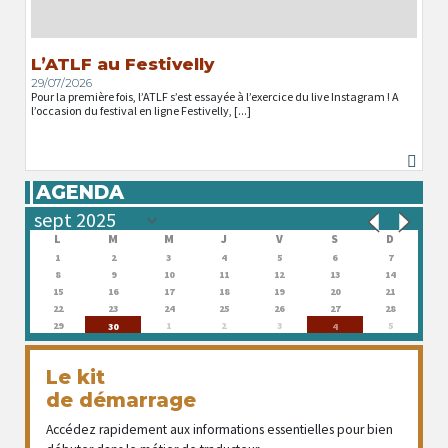
L’ATLF au Festivelly
29/07/2026
Pour la première fois, l’ATLF s’est essayée à l’exercice du live Instagram ! A
l’occasion du festival en ligne Festivelly, [...]
AGENDA
L
M
M
J
V
S
D
1
2
3
4
5
6
7
8
9
10
11
12
13
14
15
16
17
18
19
20
21
22
23
24
25
26
27
28
29
1
2
3
5
30
4
Le kit
de démarrage
Accédez rapidement aux informations essentielles pour bien