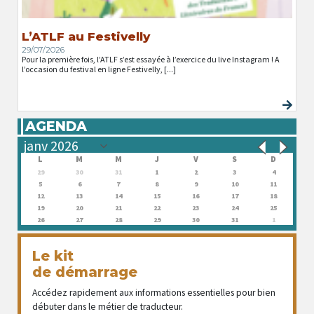
L’ATLF au Festivelly
29/07/2026
Pour la première fois, l’ATLF s’est essayée à l’exercice du live Instagram ! A
l’occasion du festival en ligne Festivelly, [...]
AGENDA
L
M
M
J
V
S
D
29
30
31
1
2
3
4
5
6
7
8
9
10
11
12
13
14
15
16
17
18
19
20
21
22
23
24
25
26
27
28
29
30
31
1
Le kit
de démarrage
Accédez rapidement aux informations essentielles pour bien
débuter dans le métier de traducteur.