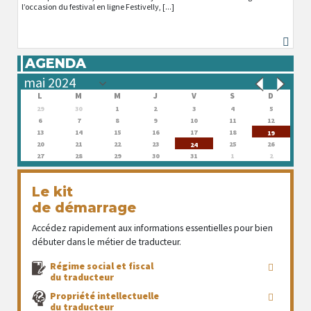
l’occasion du festival en ligne Festivelly, [...]
AGENDA
L
M
M
J
V
S
D
29
30
1
2
3
4
5
6
7
8
9
10
11
12
13
14
15
16
17
18
19
20
21
22
23
25
26
24
27
28
29
30
31
1
2
Le kit
de démarrage
Accédez rapidement aux informations essentielles pour bien
débuter dans le métier de traducteur.
Régime social et fiscal
du traducteur
Propriété intellectuelle
du traducteur