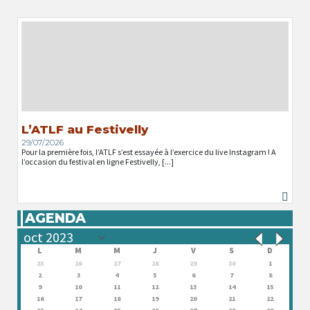
L’ATLF au Festivelly
29/07/2026
Pour la première fois, l’ATLF s’est essayée à l’exercice du live Instagram ! A
l’occasion du festival en ligne Festivelly, [...]
AGENDA
L
M
M
J
V
S
D
25
26
27
28
29
30
1
2
3
4
5
6
7
8
9
10
11
12
13
14
15
16
17
18
19
20
21
22