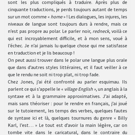
sont les plus compliqués à traduire. Après plus de
cinquante traductions, je perds toujours autant de temps
sur un mot comme «
home
» ! Les dialogues, les injures, les
niveaux de langue sont toujours durs à rendre, mais ce
n’est pas propre au polar. Le parler noir,
redneck
, voilà ce
qui est incroyablement difficile, et à mon sens, voué à
l’échec. Je n’ai jamais lu quelque chose qui me satisfasse
en traduction et je lis beaucoup !
On peut aussi trouver dans le polar une langue plus orale
que dans d’autres styles littéraires, et il faut veiller à ce
que le rendu ne soit ni trop plat, ni trop fade.
Chez Jones, j’ai été confronté au parler esquimau. Ils
parlent ce qui s’appelle le «
village English »
, un anglais à la
syntaxe et à la grammaire approximatives. J’ai adapté,
mais sans théoriser : pour le rendre en français, j’ai joué
sur le tutoiement, les temps des verbes, quelques fautes
de syntaxe ici et là, quelques tournures du genre « Billy
Karl, l’est… » Le tout est d’avoir la main légère, car on
tombe vite dans le caricatural, dans le contraire du