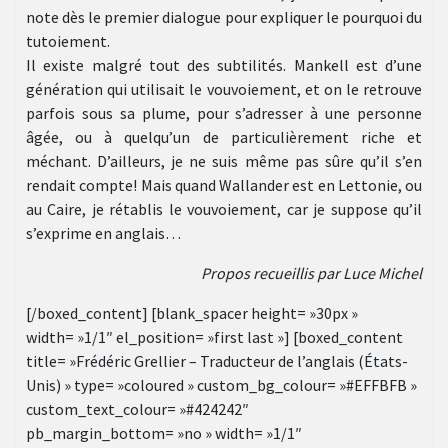
note dès le premier dialogue pour expliquer le pourquoi du
tutoiement.
Il existe malgré tout des subtilités. Mankell est d’une
génération qui utilisait le vouvoiement, et on le retrouve
parfois sous sa plume, pour s’adresser à une personne
âgée, ou à quelqu’un de particulièrement riche et
méchant. D’ailleurs, je ne suis même pas sûre qu’il s’en
rendait compte! Mais quand Wallander est en Lettonie, ou
au Caire, je rétablis le vouvoiement, car je suppose qu’il
s’exprime en anglais…
Propos recueillis par Luce Michel
[/boxed_content] [blank_spacer height= »30px »
width= »1/1″ el_position= »first last »] [boxed_content
title= »Frédéric Grellier – Traducteur de l’anglais (États-
Unis) » type= »coloured » custom_bg_colour= »#EFFBFB »
custom_text_colour= »#424242″
pb_margin_bottom= »no » width= »1/1″