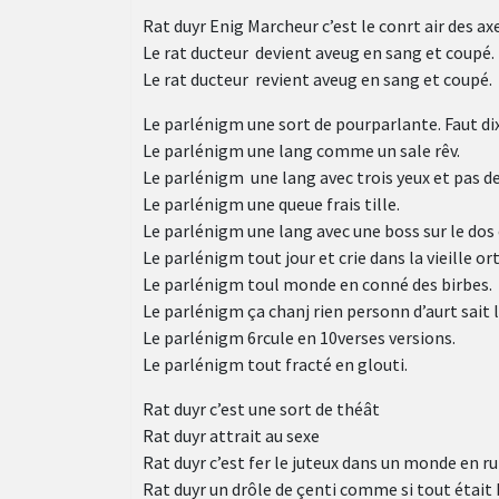
Rat duyr Enig Marcheur c’est le conrt air des axes
Le rat ducteur devient aveug en sang et coupé.
Le rat ducteur revient aveug en sang et coupé.
Le parlénigm une sort de pourparlante. Faut di
Le parlénigm une lang comme un sale rêv.
Le parlénigm une lang avec trois yeux et pas de
Le parlénigm une queue frais tille.
Le parlénigm une lang avec une boss sur le dos 
Le parlénigm tout jour et crie dans la vieille or
Le parlénigm toul monde en conné des birbes.
Le parlénigm ça chanj rien personn d’aurt sait le
Le parlénigm 6rcule en 10verses versions.
Le parlénigm tout fracté en glouti.
Rat duyr c’est une sort de théât
Rat duyr attrait au sexe
Rat duyr c’est fer le juteux dans un monde en ru
Rat duyr un drôle de çenti comme si tout était 