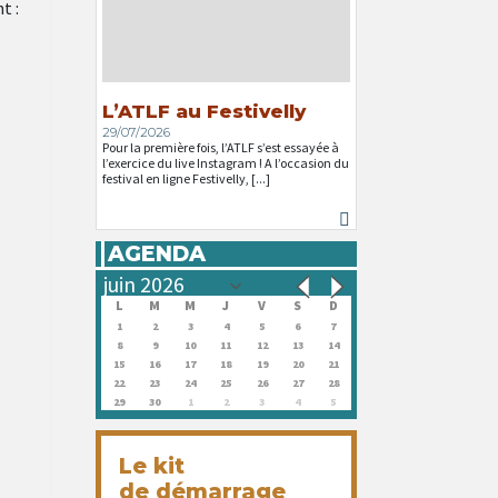
t :
L’ATLF au Festivelly
29/07/2026
Pour la première fois, l’ATLF s’est essayée à
l’exercice du live Instagram ! A l’occasion du
festival en ligne Festivelly, [...]
AGENDA
L
M
M
J
V
S
D
1
2
3
4
5
6
7
8
9
10
11
12
13
14
15
16
17
18
19
20
21
22
23
24
25
26
27
28
29
30
1
2
3
4
5
Le kit
de démarrage