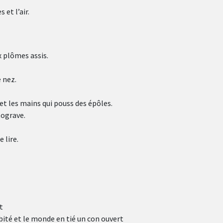
 et l’air.
x plômes assis.
 nez.
et les mains qui pouss des épôles.
tograve.
 lire.
t
bité et le monde en tié un con ouvert