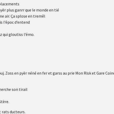
 placements
myèr plus ganrr que le monde en tié
e air. Ça splose en tremêl
is l’époc d’entend
az qui gloutiss l’émo.
ouj. Zoss en pyèr néné en fer et garss au prie Mon Risk et Gare Coi
erche son tirail
Stère.
 rats ducteurs.