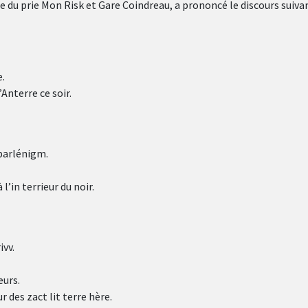
ère du prie Mon Risk et Gare Coindreau, a prononcé le discours suivan
e.
Anterre ce soir.
 parlénigm.
’in terrieur du noir.
ivv.
eurs.
 des zact lit terre hère.