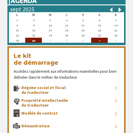
AGENDA
L
M
M
J
V
S
D
1
2
3
4
5
6
7
8
9
10
11
12
13
14
15
16
17
18
19
20
21
22
23
24
25
26
27
28
29
1
2
3
5
30
4
Le kit
de démarrage
Accédez rapidement aux informations essentielles pour bien
débuter dans le métier de traducteur.
Régime social et fiscal
du traducteur
Propriété intellectuelle
du traducteur
Modèle de contrat
Rémunération