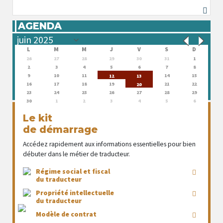
AGENDA
L
M
M
J
V
S
D
26
27
28
29
30
31
1
2
3
4
5
6
7
8
9
10
11
14
15
12
13
16
17
18
19
21
22
20
23
24
25
26
27
28
29
30
1
2
3
4
5
6
Le kit
de démarrage
Accédez rapidement aux informations essentielles pour bien
débuter dans le métier de traducteur.
Régime social et fiscal
du traducteur
Propriété intellectuelle
du traducteur
Modèle de contrat