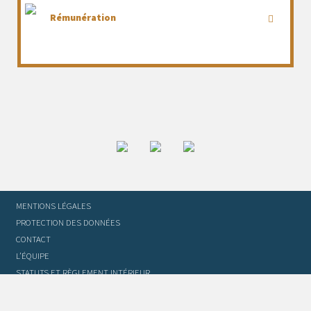
Rémunération
MENTIONS LÉGALES
PROTECTION DES DONNÉES
CONTACT
L’ÉQUIPE
STATUTS ET RÈGLEMENT INTÉRIEUR
FOIRE AUX QUESTIONS
GLOSSAIRE DU TRADUCTEUR