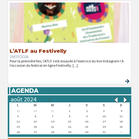
L’ATLF au Festivelly
29/07/2026
Pour la première fois, l’ATLF s’est essayée à l’exercice du live Instagram ! A
l’occasion du festival en ligne Festivelly, [...]
AGENDA
L
M
M
J
V
S
D
29
30
31
1
2
3
4
5
6
7
8
9
10
11
12
13
14
15
16
17
18
19
20
21
22
23
24
25
26
27
28
29
30
31
1