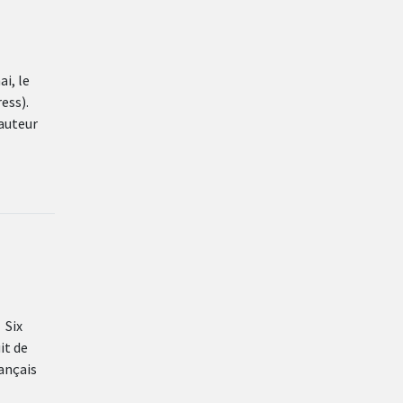
i, le
ess).
’auteur
 Six
it de
ançais