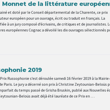
n Monnet de la littérature europée
ainé et doté par le Conseil départemental de la Charente, ce prix
teur européen pour un ouvrage, écrit ou traduit en français. La
iée à un jury composé d’écrivains, de critiques et de journalistes. L
ures européennes Cognac a dévoilé les dix ouvrages sélectionnés p
sophonie 2019
 Prix Russophonie s’est déroulée samedi 16 février 2019 à la Mairie 
 Paris. Le jury a décerné son prix à Christine Zeytounian-Beloüs p
mparfait du temps passé de Grisha Bruskin, publié aux Nouvelles é
Zeytounian-Beloüs avait déjà été lauréate de ce Prix en …