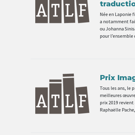
traducti
Née en Laponie fi
a notamment fait
ou Johanna Sinisa
pour l’ensemble d
Prix Ima
Tous les ans, le 
meilleures œuvres
prix 2019 revient 
Raphaëlle Pache,