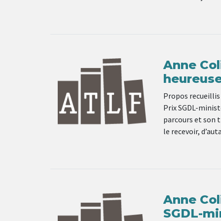
Anne Coli
heureus
Propos recueillis
Prix SGDL-ministè
parcours et son t
le recevoir, d’aut
Anne Coli
SGDL-min