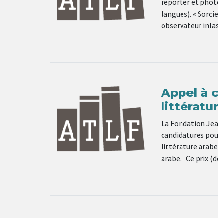
reporter et photo
langues). « Sorci
observateur inla
Appel à c
littératu
La Fondation Jea
candidatures pour 
littérature arabe
arabe. Ce prix (