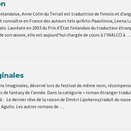
on
nlandaise, Anne Colin du Terrail est traductrice de finnois et d’ang
 connaître en France des auteurs tels qu’Arto Paasilinna, Leena L
lo. Lauréate en 2003 du Prix d’État finlandais du traducteur étran
e son œuvre, elle est aujourd’hui chargée de cours à l’INALCO à …
ginales
prix Imaginales, décerné lors du festival de même nom, récompens
 de fantasy de l’année. Dans la catégorie « roman étranger traduit
à : Le dernier rêve de la raison de Dmitri Lipskerov,traduit du russe
 Agullo. Les autres romans de …