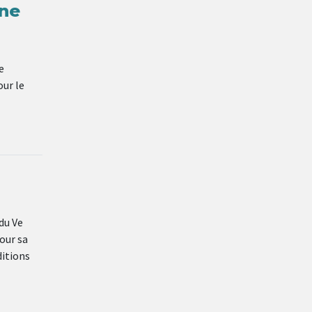
nne
e
our le
du Ve
our sa
ditions