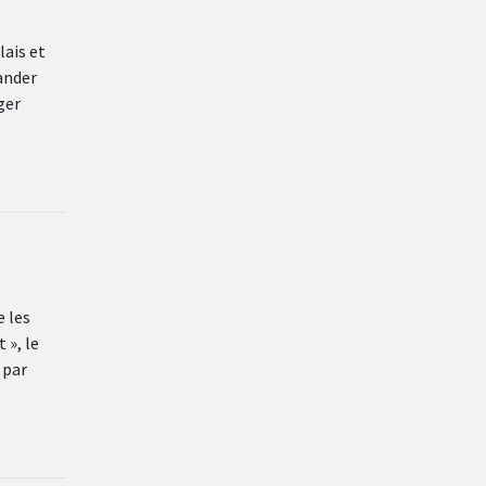
lais et
ander
ger
e les
 », le
 par