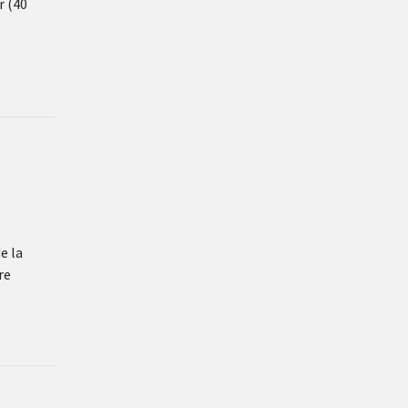
r (40
e la
re