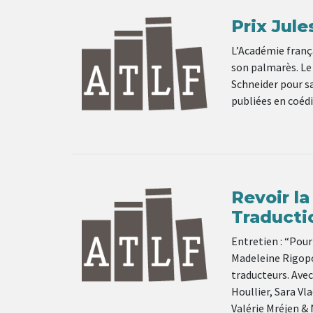
Prix Jule
L’Académie frança
son palmarès. Le 
Schneider pour s
publiées en coédi
Revoir la
Traducti
Entretien : “Pou
Madeleine Rigopou
traducteurs. Avec
Houllier, Sara Vla
Valérie Mréjen &