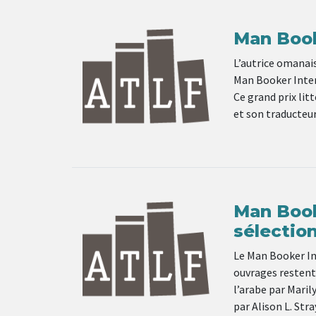
Man Book
L’autrice omanais
Man Booker Inter
Ce grand prix lit
et son traducteur
Man Booke
sélectio
Le Man Booker Int
ouvrages restent 
l’arabe par Maril
par Alison L. Str