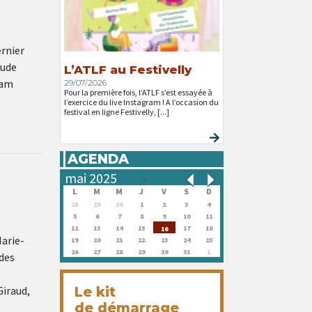
ernier
aude
L’ATLF au Festivelly
tam
29/07/2026
Pour la première fois, l’ATLF s’est essayée à
l’exercice du live Instagram ! A l’occasion du
festival en ligne Festivelly, [...]
AGENDA
L
M
M
J
V
S
D
28
29
30
1
2
3
4
5
6
7
8
9
10
11
12
13
14
15
17
18
16
arie-
19
20
21
22
23
24
25
26
27
28
29
30
31
1
 des
Giraud,
Le kit
de démarrage