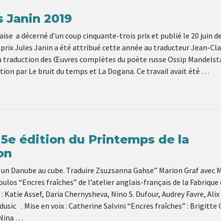
s Janin 2019
ise a décerné d’un coup cinquante-trois prix et publié le 20 juin d
prix Jules Janin a été attribué cette année au traducteur Jean-Cl
a traduction des Œuvres complètes du poète russe Ossip Mandels
tion par Le bruit du temps et La Dogana. Ce travail avait été …
 5e édition du Printemps de la
on
r un Danube au cube. Traduire Zsuzsanna Gahse” Marion Graf avec M
los “Encres fraîches” de l’atelier anglais-français de la Fabrique
 : Katie Assef, Daria Chernysheva, Nino S. Dufour, Audrey Favre, Alix
dusic . Mise en voix : Catherine Salvini “Encres fraîches” : Brigitte 
 Nina …