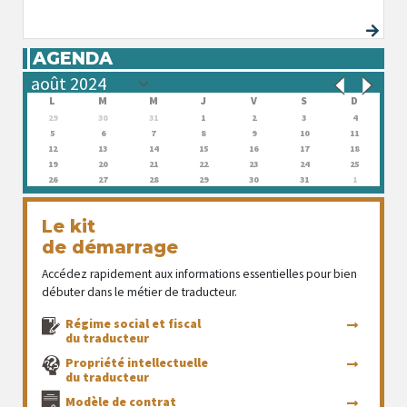
AGENDA
L
M
M
J
V
S
D
29
30
31
1
2
3
4
5
6
7
8
9
10
11
12
13
14
15
16
17
18
19
20
21
22
23
24
25
26
27
28
29
30
31
1
Le kit
de démarrage
Accédez rapidement aux informations essentielles pour bien
débuter dans le métier de traducteur.
Régime social et fiscal
du traducteur
Propriété intellectuelle
du traducteur
Modèle de contrat