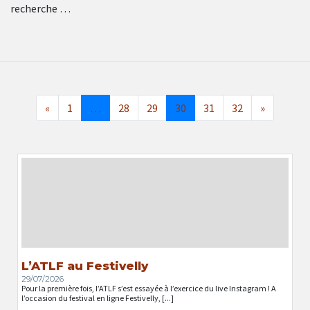
recherche …
«
1
…
28
29
30
31
32
»
L’ATLF au Festivelly
29/07/2026
Pour la première fois, l’ATLF s’est essayée à l’exercice du live Instagram ! A
l’occasion du festival en ligne Festivelly, [...]