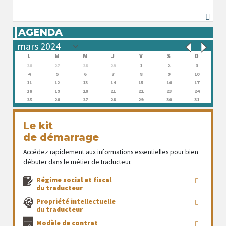
AGENDA
L
M
M
J
V
S
D
26
27
28
29
1
2
3
4
5
6
7
8
9
10
11
12
13
14
15
16
17
18
19
20
21
22
23
24
25
26
27
28
29
30
31
Le kit
de démarrage
Accédez rapidement aux informations essentielles pour bien
débuter dans le métier de traducteur.
Régime social et fiscal
du traducteur
Propriété intellectuelle
du traducteur
Modèle de contrat