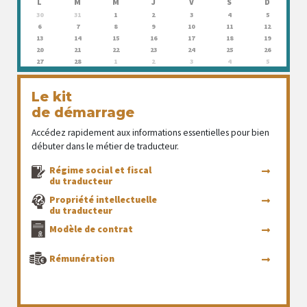
L
M
M
J
V
S
D
30
31
1
2
3
4
5
6
7
8
9
10
11
12
13
14
15
16
17
18
19
20
21
22
23
24
25
26
27
28
1
2
3
4
5
Le kit
de démarrage
Accédez rapidement aux informations essentielles pour bien
débuter dans le métier de traducteur.
Régime social et fiscal
du traducteur
Propriété intellectuelle
du traducteur
Modèle de contrat
Rémunération