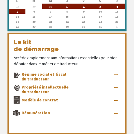
L
M
M
J
V
S
D
28
29
30
1
2
3
4
6
7
8
9
10
11
5
12
13
14
15
16
17
18
19
20
21
22
23
24
25
26
27
28
29
30
31
1
Le kit
de démarrage
Accédez rapidement aux informations essentielles pour bien
débuter dans le métier de traducteur.
Régime social et fiscal
du traducteur
Propriété intellectuelle
du traducteur
Modèle de contrat
Rémunération