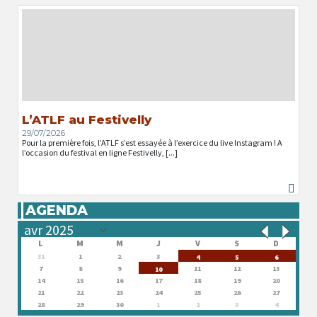
L’ATLF au Festivelly
29/07/2026
Pour la première fois, l’ATLF s’est essayée à l’exercice du live Instagram ! A
l’occasion du festival en ligne Festivelly, [...]
AGENDA
L
M
M
J
V
S
D
31
1
2
3
4
5
6
7
8
9
11
12
13
10
14
15
16
17
18
19
20
21
22
23
24
25
26
27
28
29
30
1
2
3
4