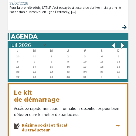
29/07/2026
Pour la première fois, l’ATLF s’est essayée à l’exercice du live Instagram ! A
l’occasion du festival en ligne Festivelly, [...]
AGENDA
L
M
M
J
V
S
D
29
30
1
2
3
4
5
6
7
8
9
10
11
12
13
14
15
16
17
18
19
20
21
22
23
24
25
26
27
28
29
30
31
1
2
Le kit
de démarrage
Accédez rapidement aux informations essentielles pour bien
débuter dans le métier de traducteur.
Régime social et fiscal
du traducteur