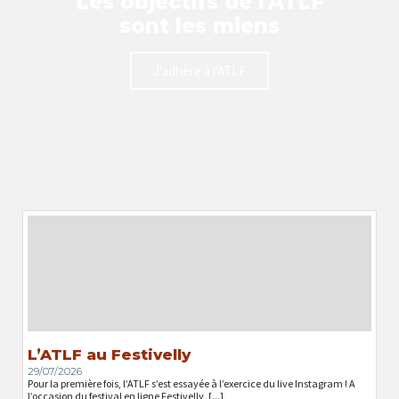
Les objectifs de l'ATLF
sont les miens
J'adhère à l'ATLF
L’ATLF au Festivelly
29/07/2026
Pour la première fois, l’ATLF s’est essayée à l’exercice du live Instagram ! A
l’occasion du festival en ligne Festivelly, [...]