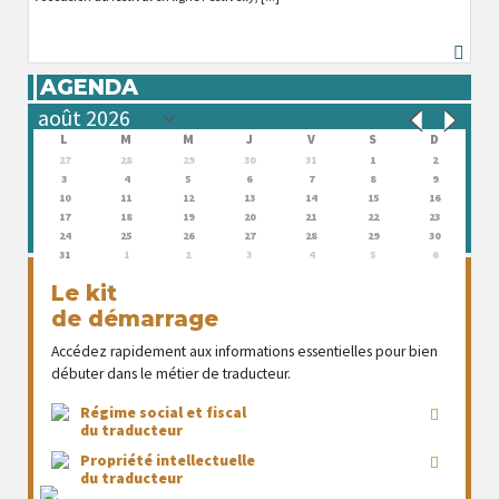
AGENDA
L
M
M
J
V
S
D
27
28
29
30
31
1
2
3
4
5
6
7
8
9
10
11
12
13
14
15
16
17
18
19
20
21
22
23
24
25
26
27
28
29
30
31
1
2
3
4
5
6
Le kit
de démarrage
Accédez rapidement aux informations essentielles pour bien
débuter dans le métier de traducteur.
Régime social et fiscal
du traducteur
Propriété intellectuelle
du traducteur